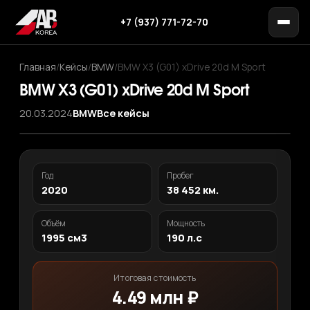
+7 (937) 771-72-70
Главная
/
Кейсы
/
BMW
/
BMW X3 (G01) xDrive 20d M Sport
BMW X3 (G01) xDrive 20d M Sport
20.03.2024
BMW
Все кейсы
Год
Пробег
2020
38 452 км.
Объём
Мощность
1995 см3
190 л.с
Итоговая стоимость
4.49 млн ₽