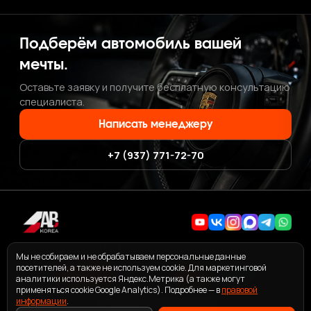
Подберём автомобиль вашей
мечты.
Оставьте заявку и получите бесплатную консультацию
специалиста.
Написать менеджеру
+7 (937) 771-72-70
+7 (937) 771-72-70
·
ab.korea.kr@gmail.com
Мы не собираем и не обрабатываем персональные данные
посетителей, а также не используем cookie. Для маркетинговой
аналитики используется Яндекс.Метрика (а также могут
применяться cookie Google Analytics). Подробнее — в
правовой
информации
ПОЛЬЗОВАТЕЛЬСКОЕ СОГЛАШЕНИЕ СЕРВИСА ABKOREA
.