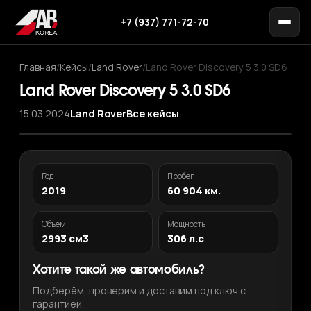
+7 (937) 771-72-70
Главная
/
Кейсы
/
Land Rover
/
Land Rover Discovery 5 3.0 SD6
Land Rover Discovery 5 3.0 SD6
15.03.2024
Land Rover
Все кейсы
Год
Пробег
2019
60 904 км.
Объём
Мощность
2993 см3
306 л.с
Хотите такой же автомобиль?
Подберём, проверим и доставим под ключ с
гарантией.