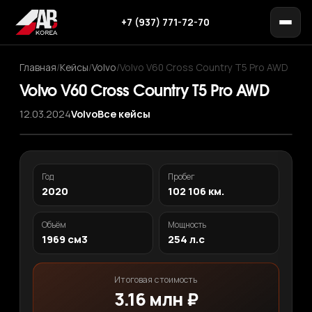
+7 (937) 771-72-70
Главная
/
Кейсы
/
Volvo
/
Volvo V60 Cross Country T5 Pro AWD
Volvo V60 Cross Country T5 Pro AWD
12.03.2024
Volvo
Все кейсы
Год
Пробег
2020
102 106 км.
Объём
Мощность
1969 см3
254 л.с
Итоговая стоимость
3.16 млн ₽