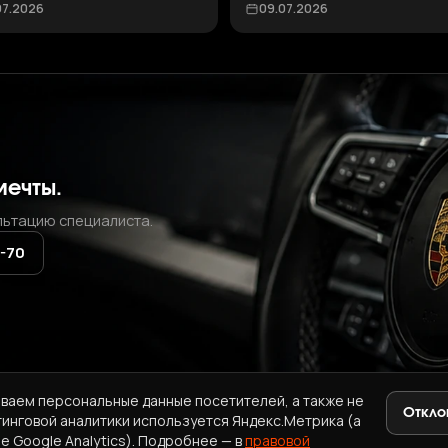
07.2026
09.07.2026
мечты.
льтацию специалиста.
2-70
ваем персональные данные посетителей, а также не
Откло
тинговой аналитики используется Яндекс.Метрика (а
+7 (937) 771-72-70
·
ab.korea.kr@gmail.com
e Google Analytics). Подробнее — в
правовой