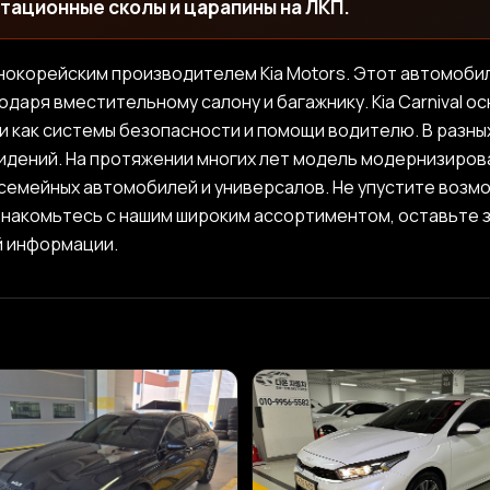
тационные сколы и царапины на ЛКП.
 южнокорейским производителем Kia Motors. Этот автомоб
даря вместительному салону и багажнику. Kia Carnival 
и как системы безопасности и помощи водителю. В разны
идений. На протяжении многих лет модель модернизиров
семейных автомобилей и универсалов. Не упустите возм
Ознакомьтесь с нашим широким ассортиментом, оставьте з
й информации.