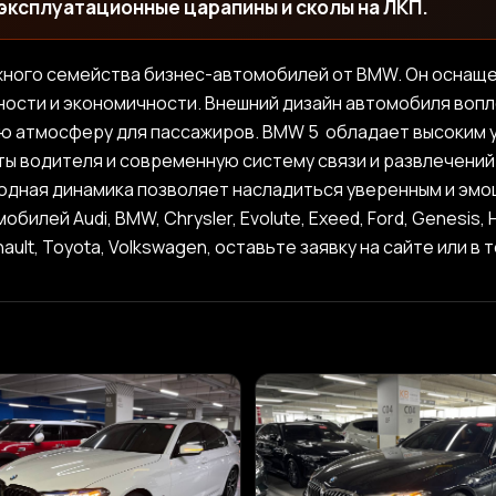
 эксплуатационные царапины и сколы на ЛКП.
жного семейства бизнес-автомобилей от BMW. Он оснаще
ости и экономичности. Внешний дизайн автомобиля вопл
ю атмосферу для пассажиров. BMW 5 обладает высоким 
ты водителя и современную систему связи и развлечени
ходная динамика позволяет насладиться уверенным и эм
й Audi, BMW, Chrysler, Evolute, Exeed, Ford, Genesis, Hyun
ault, Toyota, Volkswagen, оставьте заявку на сайте или в