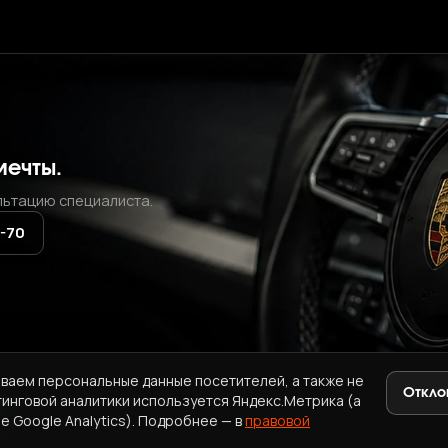
мечты.
льтацию специалиста.
2-70
ваем персональные данные посетителей, а также не
Откло
тинговой аналитики используется Яндекс.Метрика (а
+7 (937) 771-72-70
·
ab.korea.kr@gmail.com
e Google Analytics). Подробнее — в
правовой
A
ПРАВОВАЯ ИНФОРМАЦИЯ