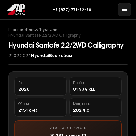
+7 (937) 771-72-70
Главная
/
Кейсы
/
Hyundai
/
Hyundai Santafe 2.2/2WD Calligraphy
Hyundai Santafe 2.2/2WD Calligraphy
21.02.2024
Hyundai
Все кейсы
Год
Пробег
2020
81 534 км.
Объём
Мощность
2151 см3
202 л.с
Итоговая стоимость