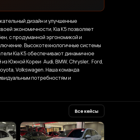
екательный дизайн и улучшенные
воей экономичности, Kia K5 позволяет
ен, с продуманной эргономикой и
сключение. Высокотехнологичные системы
тели Kia K5 обеспечивают динамичное
 Южной Кореи: Audi, BMW, Chrysler, Ford,
, Toyota, Volkswagen. Наша команда
дивидуальным потребностям и
Все кейсы