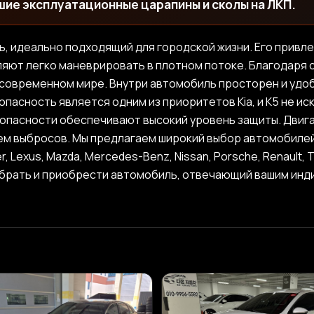
шие эксплуатационные царапины и сколы на ЛКП.
ль, идеально подходящий для городской жизни. Его привл
ют легко маневрировать в плотном потоке. Благодаря с
 современном мире. Внутри автомобиль просторен и удоб
пасность является одним из приоритетов Kia, и K5 не и
опасности обеспечивают высокий уровень защиты. Двига
м выбросов. Мы предлагаем широкий выбор автомобилей из
over, Lexus, Mazda, Mercedes-Benz, Nissan, Porsche, Renault
обрать и приобрести автомобиль, отвечающий вашим ин