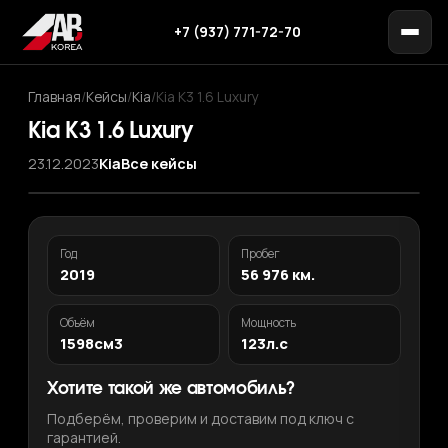
+7 (937) 771-72-70
Главная
/
Кейсы
/
Kia
/
Kia K3 1.6 Luxury
Kia K3 1.6 Luxury
23.12.2023
Kia
Все кейсы
Год
Пробег
2019
56 976 км.
Объём
Мощность
1598см3
123л.с
Хотите такой же автомобиль?
Подберём, проверим и доставим под ключ с
гарантией.