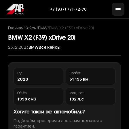
+7 (937) 771-72-70
Главная
/
Кейсы
/
BMW
/
BMW X2 (F39) xDrive 20i
BMW X2 (F39) xDrive 20i
23.12.2023
BMW
Все кейсы
Год
Пробег
2020
61 195 км.
Объём
Мощность
1998 см3
192 л.с
Хотите такой же автомобиль?
Подберём, проверим и доставим под ключ с
гарантией.