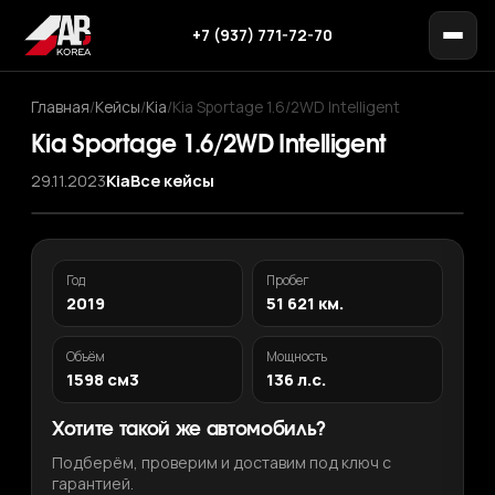
+7 (937) 771-72-70
Главная
/
Кейсы
/
Kia
/
Kia Sportage 1.6/2WD Intelligent
Kia Sportage 1.6/2WD Intelligent
29.11.2023
Kia
Все кейсы
Год
Пробег
2019
51 621 км.
Объём
Мощность
1598 см3
136 л.с.
Хотите такой же автомобиль?
Подберём, проверим и доставим под ключ с
гарантией.