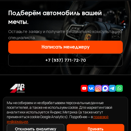
Подберём автомобиль вашей
мечты.
Оставьте заявку и получите бесплатную консультацию
специалиста.
Написать менеджеру
+7 (937) 771-72-70
+7 (937) 771-72-70
·
ab.korea.kr@gmail.com
Мы не собираем и не обрабатываем персональные данные
посетителей, а также не используем cookie. Для маркетинговой
аналитики используется Яндекс.Метрика (а также могут
применяться cookie Google Analytics). Подробнее — в
правовой
информации
ПОЛЬЗОВАТЕЛЬСКОЕ СОГЛАШЕНИЕ СЕРВИСА ABKOREA
.
ПРАВОВАЯ ИНФОРМАЦИЯ
Отклонить аналитику
Принять