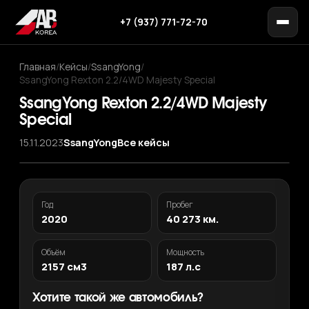
+7 (937) 771-72-70
Главная
/
Кейсы
/
SsangYong
/
SsangYong Rexton 2.2/4WD Majesty Special
SsangYong Rexton 2.2/4WD Majesty
Special
15.11.2023
SsangYong
Все кейсы
Год
Пробег
2020
40 273 км.
Объём
Мощность
2157 см3
187 л.с
Хотите такой же автомобиль?