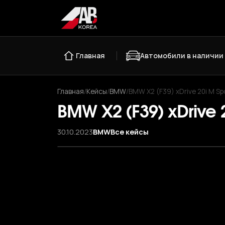
Главная
Автомобили в наличии
Главная
/
Кейсы
/
BMW
/
BMW X2 (F39) xDrive 20i M Sp
BMW X2 (F39) xDrive 
30.10.2023
BMW
Все кейсы