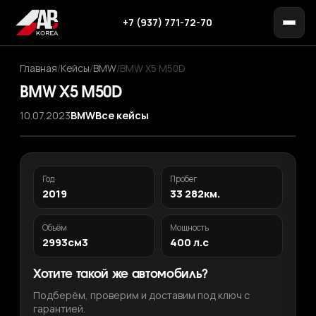
+7 (937) 771-72-70
Главная
/
Кейсы
/
BMW
/
BMW X5 M50D
BMW X5 M50D
10.07.2023
BMW
Все кейсы
Год
Пробег
2019
33 282км.
Объём
Мощность
2993см3
400 л.с
Хотите такой же автомобиль?
Подберём, проверим и доставим под ключ с
гарантией.