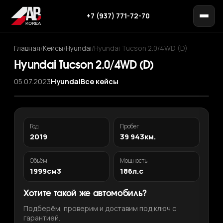
+7 (937) 771-72-70
Главная
/
Кейсы
/
Hyundai
/
Hyundai Tucson 2.0/4WD (D)
Hyundai Tucson 2.0/4WD (D)
05.07.2023
Hyundai
Все кейсы
Год
Пробег
2019
39 943км.
Объём
Мощность
1999см3
186л.с
Хотите такой же автомобиль?
Подберём, проверим и доставим под ключ с
гарантией.