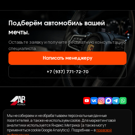
Подберём автомобиль вашей
мечты.
Оставьте заявку и получите бесплатную консультацию
специалиста.
Написать менеджеру
+7 (937) 771-72-70
+7 (937) 771-72-70
·
ab.korea.kr@gmail.com
Мы не собираем и не обрабатываем персональные данные
посетителей, а также не используем cookie. Для маркетинговой
аналитики используется Яндекс.Метрика (а также могут
применяться cookie Google Analytics). Подробнее — в
правовой
информации
ПОЛЬЗОВАТЕЛЬСКОЕ СОГЛАШЕНИЕ СЕРВИСА ABKOREA
.