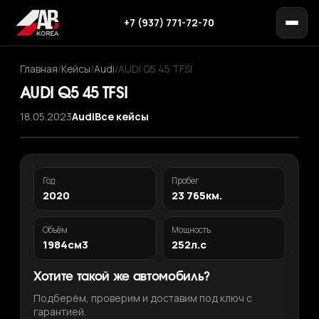
+7 (937) 771-72-70
Главная
/
Кейсы
/
Audi
/
AUDI Q5 45 TFSI
AUDI Q5 45 TFSI
18.05.2023
Audi
Все кейсы
Год
Пробег
2020
23 765км.
Объём
Мощность
1984см3
252л.с
Хотите такой же автомобиль?
Подберём, проверим и доставим под ключ с
гарантией.