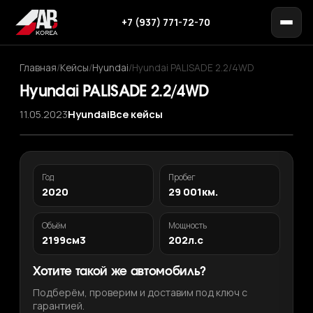
+7 (937) 771-72-70
Главная
/
Кейсы
/
Hyundai
/
Hyundai PALISADE 2.2/4WD
Hyundai PALISADE 2.2/4WD
11.05.2023
Hyundai
Все кейсы
Год
Пробег
2020
29 001км.
Объём
Мощность
2199см3
202л.с
Хотите такой же автомобиль?
Подберём, проверим и доставим под ключ с
гарантией.