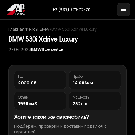
+7 (937) 771-72-70
Главная
/
Кейсы
/
BMW
/
BMW 530i Xdrive Luxury
BMW 530i Xdrive Luxury
27.04.2023
BMW
Все кейсы
Год
Пробег
2020.08
14 086км.
Объём
Мощность
1998см3
252л.с
Хотите такой же автомобиль?
Подберём, проверим и доставим под ключ с
гарантией.