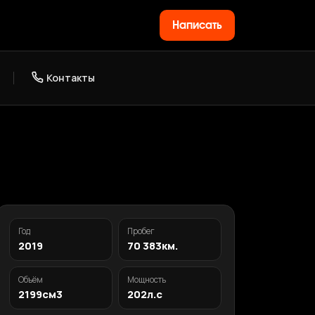
Написать
Контакты
Год
Пробег
2019
70 383км.
Объём
Мощность
2199см3
202л.с