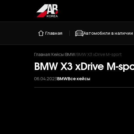
Главная
Автомобили в наличии
Главная
/
Кейсы
/
BMW
/
BMW X3 xDrive M-sport
BMW X3 xDrive M-spo
06.04.2023
BMW
Все кейсы