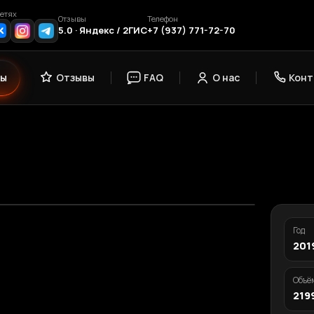
етях
Отзывы
Телефон
5.0 · Яндекс / 2ГИС
+7 (937) 771-72-70
сы
Отзывы
FAQ
О нас
Конт
Год
201
Объё
219