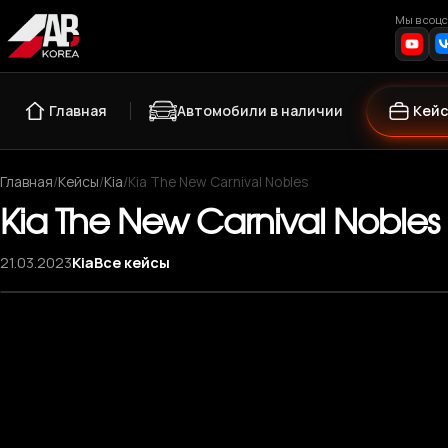
Мы в соцс
Главная
Автомобили в наличии
Кей
Главная
/
Кейсы
/
Kia
/
Kia The New Carnival Nobles
Kia The New Carnival Nobles
21.03.2023
Kia
Все кейсы