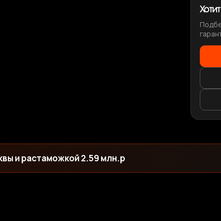
Хоти
Подбе
гаран
квы и растаможкой 2.59 млн.р