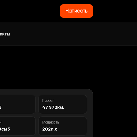
Написать
акты
Пробег
9
47 972км.
м
Мощность
9см3
202л.с