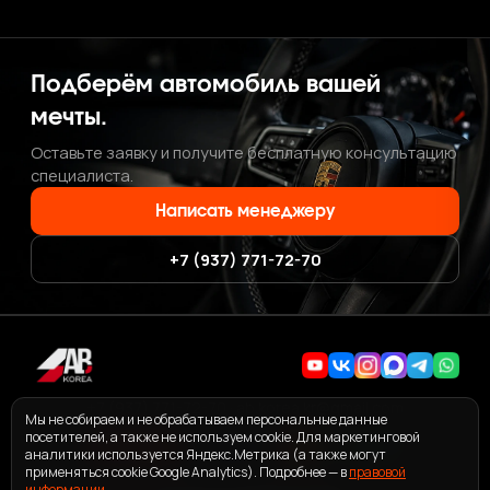
Подберём автомобиль вашей
мечты.
Оставьте заявку и получите бесплатную консультацию
специалиста.
Написать менеджеру
+7 (937) 771-72-70
+7 (937) 771-72-70
·
ab.korea.kr@gmail.com
Мы не собираем и не обрабатываем персональные данные
посетителей, а также не используем cookie. Для маркетинговой
аналитики используется Яндекс.Метрика (а также могут
применяться cookie Google Analytics). Подробнее — в
правовой
информации
ПОЛЬЗОВАТЕЛЬСКОЕ СОГЛАШЕНИЕ СЕРВИСА ABKOREA
.