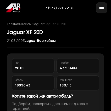
+7 (937) 771-72-70
Главная
/
Кейсы
/
Jaguar
/
Jaguar XF 20D
Jaguar XF 20D
21.03.2023
Jaguar
Все кейсы
Год
Пробег
2018
43 964км.
Объём
Мощность
1999см3
180л.с
Хотите такой же автомобиль?
Подберём, проверим и доставим под ключ с
гарантией.