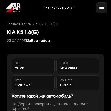
+7 (937) 771-72-70
Главная
/
Кейсы
/
Kia
/
KIA K5 1.6(G)
KIA K5 1.6(G)
23.02.2023
Kia
Все кейсы
Год
Пробег
2020
50 428км.
Объём
Мощность
1598см3
180л.с
Хотите такой же автомобиль?
Подберём, проверим и доставим под ключ с
гарантией.