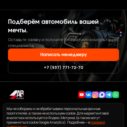
Подберём автомобиль вашей
мечты.
Оставьте заявку и получите бесплатную консультацию
специалиста.
Написать менеджеру
+7 (937) 771-72-70
+7 (937) 771-72-70
·
ab.korea.kr@gmail.com
Мы не собираем и не обрабатываем персональные данные
посетителей, а также не используем cookie. Для маркетинговой
аналитики используется Яндекс.Метрика (а также могут
применяться cookie Google Analytics). Подробнее — в
правовой
информации
ПОЛЬЗОВАТЕЛЬСКОЕ СОГЛАШЕНИЕ СЕРВИСА ABKOREA
.