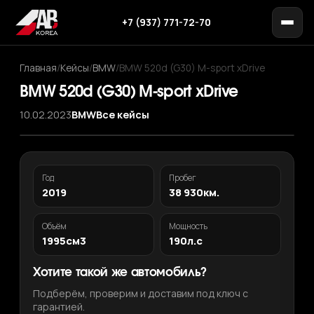
+7 (937) 771-72-70
Главная
/
Кейсы
/
BMW
/
BMW 520d (G30) M-sport xDrive
BMW 520d (G30) M-sport xDrive
10.02.2023
BMW
Все кейсы
Год
Пробег
2019
38 930км.
Объём
Мощность
1995см3
190л.с
Хотите такой же автомобиль?
Подберём, проверим и доставим под ключ с
гарантией.