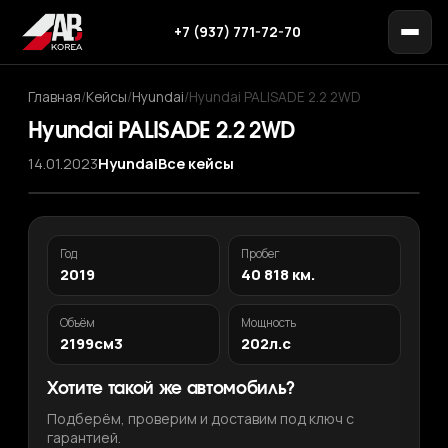
+7 (937) 771-72-70
Главная
/
Кейсы
/
Hyundai
/
Hyundai PALISADE 2.2 2WD
Hyundai PALISADE 2.2 2WD
14.01.2023
Hyundai
Все кейсы
Год
Пробег
2019
40 818 км.
Объём
Мощность
2199см3
202л.с
Хотите такой же автомобиль?
Подберём, проверим и доставим под ключ с
гарантией.