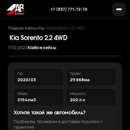
+7 (937) 771-72-70
Главная
/
Кейсы
/
Kia
/
Kia Sorento 2.2 4WD
Kia Sorento 2.2 4WD
17.12.2022
Kia
Все кейсы
Год
Пробег
2020/03
29 668км.
Объём
Мощность
2154см3
202 л.с
Хотите такой же автомобиль?
Подберём, проверим и доставим под ключ с
гарантией.