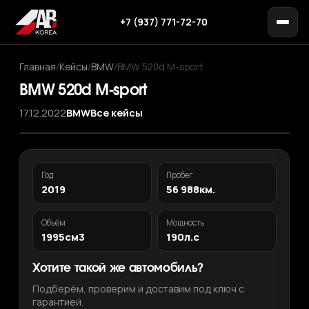
+7 (937) 771-72-70
Главная
/
Кейсы
/
BMW
/
BMW 520d M-sport
BMW 520d M-sport
17.12.2022
BMW
Все кейсы
Год
Пробег
2019
56 988км.
Объём
Мощность
1995см3
190л.с
Хотите такой же автомобиль?
Подберём, проверим и доставим под ключ с
гарантией.