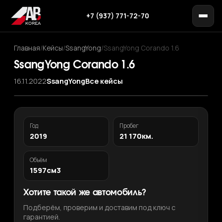
+7 (937) 771-72-70
Главная
/
Кейсы
/
SsangYong
/
SsangYong Corando 1.6
SsangYong Corando 1.6
16.11.2022
SsangYong
Все кейсы
Год
Пробег
2019
21 170км.
Объём
1597см3
Хотите такой же автомобиль?
Подберём, проверим и доставим под ключ с
гарантией.