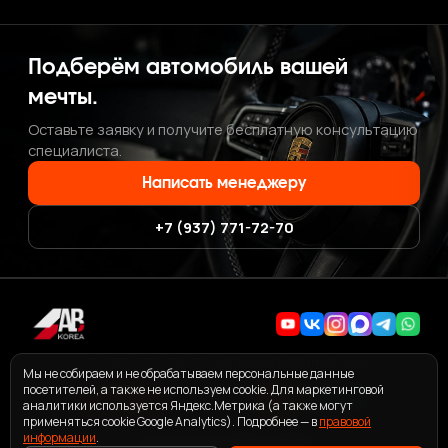
Подберём автомобиль вашей
мечты.
Оставьте заявку и получите бесплатную консультацию
специалиста.
Написать менеджеру
+7 (937) 771-72-70
+7 (937) 771-72-70
·
ab.korea.kr@gmail.com
Мы не собираем и не обрабатываем персональные данные
посетителей, а также не используем cookie. Для маркетинговой
аналитики используется Яндекс.Метрика (а также могут
применяться cookie Google Analytics). Подробнее — в
правовой
информации
ПОЛЬЗОВАТЕЛЬСКОЕ СОГЛАШЕНИЕ СЕРВИСА ABKOREA
.