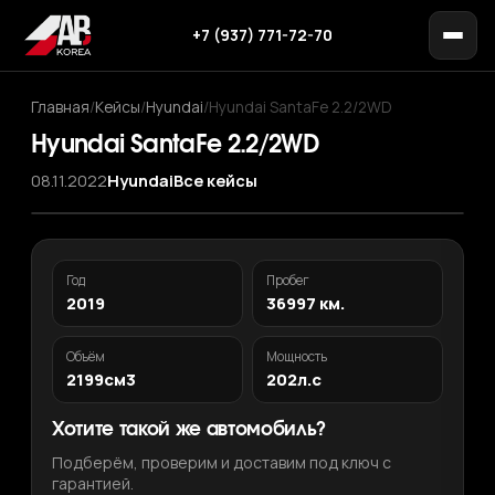
+7 (937) 771-72-70
Главная
/
Кейсы
/
Hyundai
/
Hyundai SantaFe 2.2/2WD
Hyundai SantaFe 2.2/2WD
08.11.2022
Hyundai
Все кейсы
Год
Пробег
2019
36997 км.
Объём
Мощность
2199см3
202л.с
Хотите такой же автомобиль?
Подберём, проверим и доставим под ключ с
гарантией.