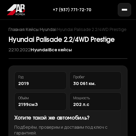
+7 (937) 771-72-70
Главная
/
Кейсы
/
Hyundai
/
Hyundai Palisade 2.2/4WD Prestige
Hyundai Palisade 2.2/4WD Prestige
22.10.2022
Hyundai
Все кейсы
Год
Пробег
2019
30 061 км.
Объём
Мощность
2199смЗ
202 л.с
Хотите такой же автомобиль?
Подберём, проверим и доставим под ключ с
гарантией.