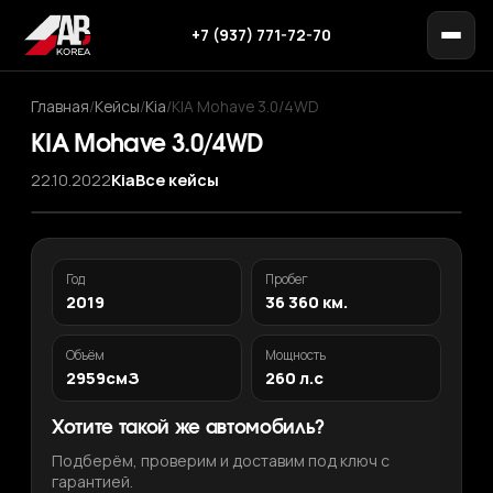
+7 (937) 771-72-70
Главная
/
Кейсы
/
Kia
/
KIA Mohave 3.0/4WD
KIA Mohave 3.0/4WD
22.10.2022
Kia
Все кейсы
Год
Пробег
2019
36 360 км.
Объём
Мощность
2959смЗ
260 л.с
Хотите такой же автомобиль?
Подберём, проверим и доставим под ключ с
гарантией.