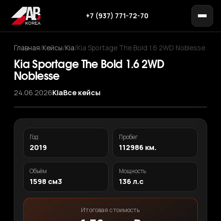
+7 (937) 771-72-70
Главная
/
Кейсы
/
Kia
/
Kia Sportage The Bold 1.6 2WD Noblesse
Kia Sportage The Bold 1.6 2WD
Noblesse
24.06.2026
Kia
Все кейсы
‹
›
1
/ 11
Год
Пробег
2019
112986 км.
Объём
Мощность
1598 см3
136 л.с
Итоговая стоимость