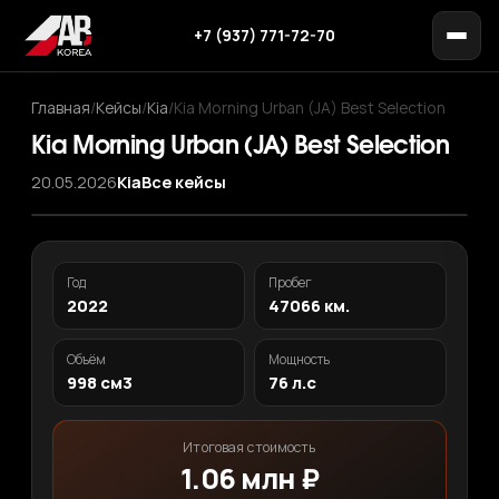
+7 (937) 771-72-70
Главная
/
Кейсы
/
Kia
/
Kia Morning Urban (JA) Best Selection
Kia Morning Urban (JA) Best Selection
20.05.2026
Kia
Все кейсы
‹
›
1
/ 11
Год
Пробег
2022
47066 км.
Объём
Мощность
998 см3
76 л.с
Итоговая стоимость
1.06 млн ₽